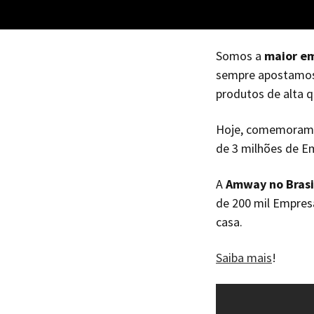
Haiti*
Honduras
Somos a
maior e
Jamaica*
sempre apostamos 
Mexico
produtos de alta q
Panama
Hoje, comemoramo
Puerto Rico*
de 3 milhões de E
United States
A
Amway no Brasi
Uruguay
de 200 mil Empresá
casa.
Saiba mais
!