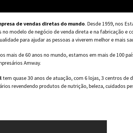
Philippines
Germany
Switzer
Republic of Korea
Greece
Turkey
mpresa de vendas diretas do mundo
. Desde 1959, nos Es
Singapore
Hungary
Ukraine
no modelo de negócio de venda direta e na fabricação e c
Thailand
Ireland
United 
ualidade para ajudar as pessoas a viverem melhor e mais sa
Vietnam
Italy
s mais de 60 anos no mundo, estamos em mais de 100 paí
Kazakhstan
mpresários Amway.
Latvia
l
tem quase 30 anos de atuação, com 6 lojas, 3 centros de d
Lithuania
rios revendendo produtos de nutrição, beleza, cuidados pes