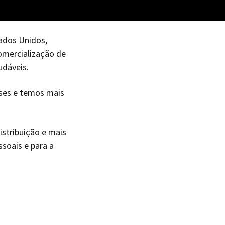
land
tados Unidos,
omercialização de
Kingdom
udáveis.
ses e temos mais
istribuição e mais
soais e para a