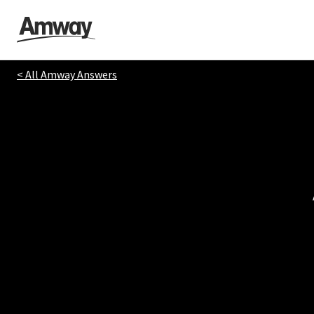
< All Amway Answers
AFRICA
AMERICAS
Botswana*
Argentina
Namibia*
Brazil
South Africa
Canada
Chile
Colombia
Costa Rica
Dominican Republic
El Salvador
Guatemala