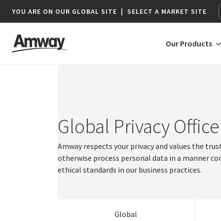
YOU ARE ON OUR GLOBAL SITE
|
SELECT A MARKET SITE
Our Products
AFRICA
AMERICAS
Global Privacy Office
Botswana*
Argentina
Amway respects your privacy and values the trust
Argentina
Australia
Namibia*
Brazil
otherwise process personal data in a manner con
Brazil
China
ethical standards in our business practices.
South Africa
Canada
Canada
Hong Kong
Chile
India
Chile
Colombia
Indonesia
France
Colombia
Global