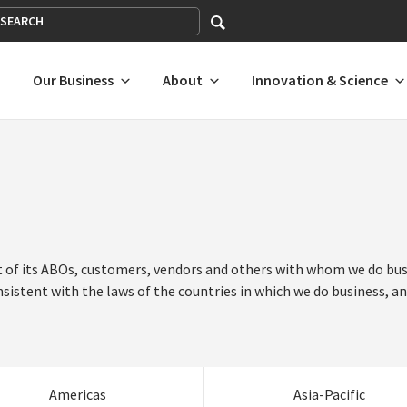
Search
Search
United States
Our Business
About
Innovation & Science
*denotes a shared market website.
ASIA-PACIFIC
EUROPE A-L
EUROPE
Australia
Austria
Netherl
 of its ABOs, customers, vendors and others with whom we do busin
Costa Rica
Japan
Mexic
Singa
Brunei*
Belgium
Norway
sistent with the laws of the countries in which we do business, a
Dominican Republic
Malaysia
Pana
Thail
India
Bulgaria
Poland
El Salvador
New Zealand
United
Vietn
Guatemala
People’s Republic of China
Urugu
Indonesia
Croatia
Portuga
Honduras
Philippines
Liechtenstein
Venez
Japan
Czech Republic
Romani
Americas
Asia-Pacific