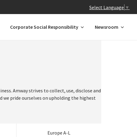
Select Language
▼
Corporate Social Responsibility
Newsroom
 N-Z
GREATER CHINA
ands
Hong Kong
ess. Amway strives to collect, use, disclose and
o
pore
Macau*
nd we pride ourselves on upholding the highest
ma
and
Mainland China
 States
am
ay
l
Taiwan
uela
a
Europe A-L