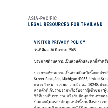
Costa Rica
Dominican Republic
El Salvador
ASIA-PACIFIC
LEGAL RESOURCES FOR THAILAND
Guatemala
Haiti*
VISITOR PRIVACY POLICY
Honduras
วันที่มีผล: 30 มีนาคม 2565
Jamaica*
Mexico
ประกาศด้านความเป็นส่วนตัวและคุกกี้สำหรับ
Panama
ประกาศด้านความเป็นส่วนตัวฉบับนี้จะกล่าวถึงว
Puerto Rico*
Street East, Ada, Michigan 49355, United 
United States
แขวงหัวหมาก เขตบางกะปิ กทม. 10240, ประเท
ส่วนตัวที่เก็บรวบรวมหรือรับจากผู้เข้าชม (“
ผู
Uruguay
วิธีที่เราเก็บรวบรวมหรือรับข้อมูลส่วนตัวขอ
ปันและคุ้มครองข้อมูลเหล่านี้รวมถึงระยะเ
ข้อมูลส่วนตัวของคุณและวิธีที่คุณจะสามารถต