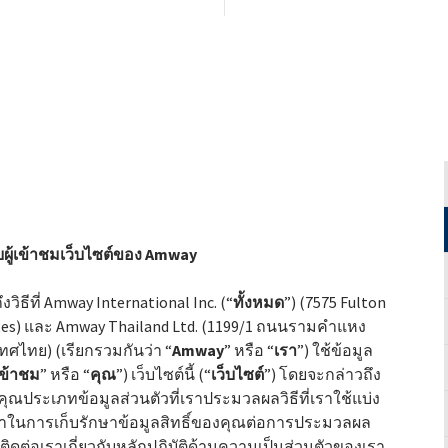
Kyrgyzstan
Denmark
Slovak R
Malaysia
Estonia
Slovenia
Mongolia
Finland
Spain
New Zealand
France
Sweden
Philippines
Germany
Switzer
Republic of Korea
Greece
Turkey
Singapore
Hungary
Ukraine
Thailand
Ireland
United 
ผู้เข้าชมเว็บไซต์ของ Amway
Vietnam
Italy
ิธีที่ Amway International Inc. (“
ทั้งหมด
”) (7575 Fulton
Kazakhstan
States) และ Amway Thailand Ltd. (1199/1 ถนนรามคำแหง
Latvia
ศไทย) (เรียกรวมกันว่า “
Amway
” หรือ “
เรา
”) ใช้ข้อมูล
้เข้าชม
” หรือ “
คุณ
”) เว็บไซต์นี้ (“
เว็บไซต์
”) โดยจะกล่าวถึง
Lithuania
งคุณประเภทข้อมูลส่วนตัวที่เราประมวลผลวิธีที่เราใช้แบ่ง
วลาในการเก็บรักษาข้อมูลสิทธิ์ของคุณต่อการประมวลผล
ิดต่อเราเกี่ยวกับหลักปฏิบัติด้านความเป็นส่วนตัวของเรา