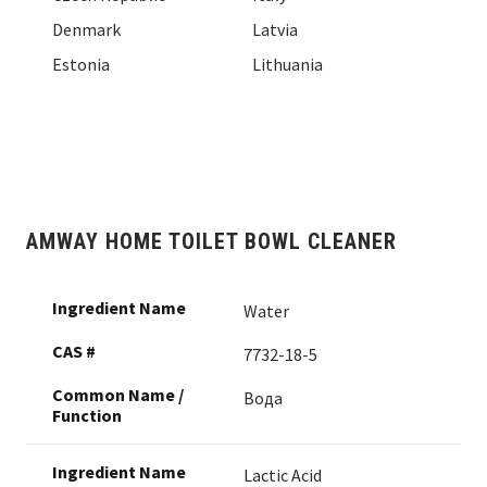
El Salvador
Japan
Denmark
Slovak Republic
Venezuela
Thailand
Latvia
Ukraine
Guatemala
Kazakhstan
Estonia
Slovenia
Vietnam
Lithuania
United Kingdom
Macau
AMWAY HOME TOILET BOWL CLEANER
Water
7732-18-5
Вода
Lactic Acid