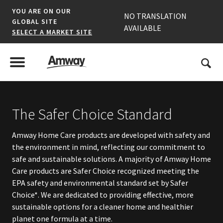
YOU ARE ON OUR
NO TRANSLATION
GLOBAL SITE
AVAILABLE
SELECT A MARKET SITE
United States
Search
Menu
Toggle Menu
*denotes a shared market website.
The Safer Choice Standard
Amway Home Care products are developed with safety and
AFRICA
the environment in mind, reflecting our commitment to
safe and sustainable solutions. A majority of Amway Home
AMERICAS
Care products are Safer Choice recognized meeting the
EPA safety and environmental standard set by Safer
ASIA-PACIFIC
Choice*. We are dedicated to providing effective, more
sustainable options for a cleaner home and healthier
EUROPE A-L
planet one formula at a time.