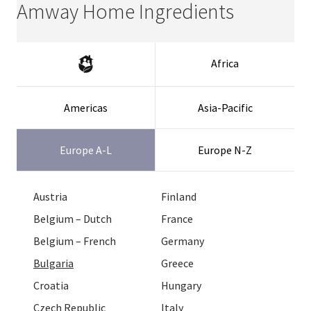
Amway Home Ingredients
Africa
Americas
Asia-Pacific
Europe A-L
Europe N-Z
South Africa
Argentina
Australia
Austria
Netherlands
Honduras
Malaysia
Finland
Spain
Brazil
Brunei
Belgium – Dutch
Norway
Mexico
New Zealand
France
Sweden
Chile
China/中国
Belgium – French
Poland
North America
Philippines
Germany
Switzerland – French
Columbia
Hong Kong
Bulgaria
Portugal
Panama
Singapore
Greece
Switzerland – German
Costa Rica
India
Croatia
Romania
Puerto Rico
South Korea
Hungary
Switzerland – Italian
Dominican Republic
Indonesia
Czech Republic
Russia
Uruguay
Taiwan
Italy
Turkey